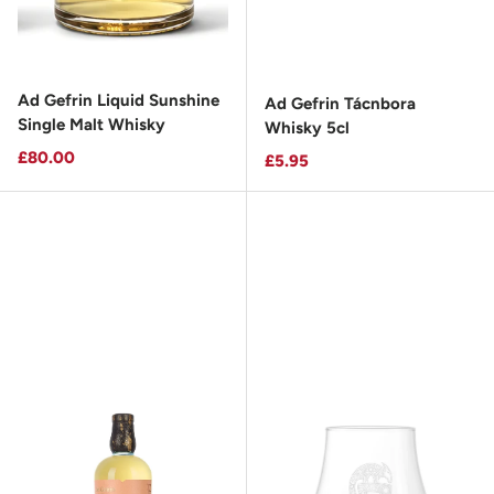
Ad Gefrin Liquid Sunshine
Ad Gefrin Tácnbora
Single Malt Whisky
Whisky 5cl
Prix habituel
£80.00
Prix habituel
£5.95