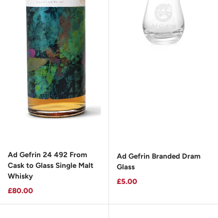
Ad Gefrin 24 492 From
Ad Gefrin Branded Dram
Cask to Glass Single Malt
Glass
Whisky
Prix habituel
£5.00
Prix habituel
£80.00