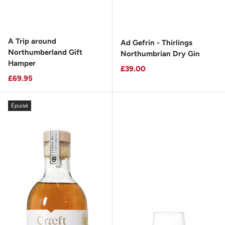
A Trip around
Ad Gefrin - Thirlings
Northumberland Gift
Northumbrian Dry Gin
Hamper
Prix habituel
£39.00
Prix habituel
£69.95
Épuisé