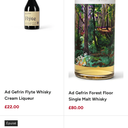
Ad Gefrin Flyte Whisky
Ad Gefrin Forest Floor
Cream Liqueur
Single Malt Whisky
Prix habituel
£22.00
Prix habituel
£80.00
Épuisé