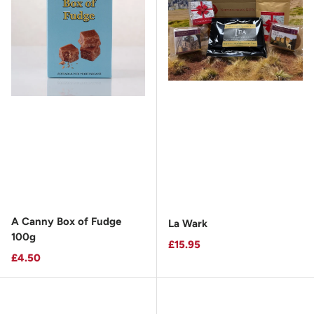
A Canny Box of Fudge
La Wark
100g
Prix habituel
£15.95
Prix habituel
£4.50