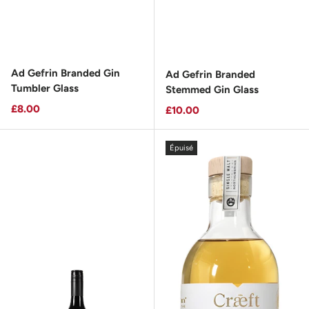
Ad Gefrin Branded Gin
Ad Gefrin Branded
Tumbler Glass
Stemmed Gin Glass
Prix habituel
£8.00
Prix habituel
£10.00
Épuisé