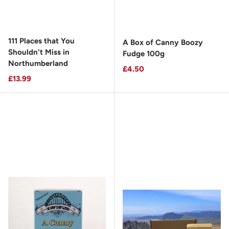
111 Places that You
A Box of Canny Boozy
Shouldn't Miss in
Fudge 100g
Northumberland
Prix habituel
£4.50
Prix habituel
£13.99