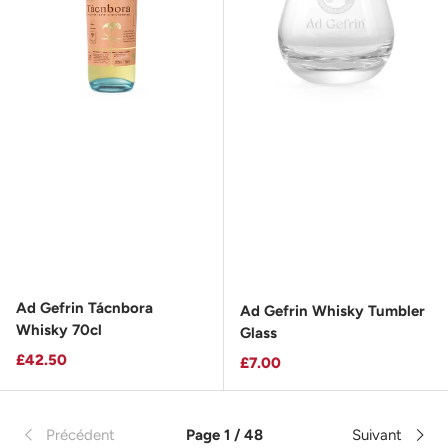
Ad Gefrin Tácnbora
Ad Gefrin Whisky Tumbler
Whisky 70cl
Glass
Prix habituel
£42.50
Prix habituel
£7.00
Précédent
Page 1 / 48
Suivant