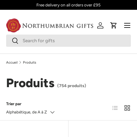
Free delivery on all orders over £95
ALLER AU CONTENU
Menu
Se connecter
Panier
Recherche
Rechercher
Accueil
Produits
Produits
(754 produits)
Trier par
Liste
Grille
Alphabétique, de A à Z